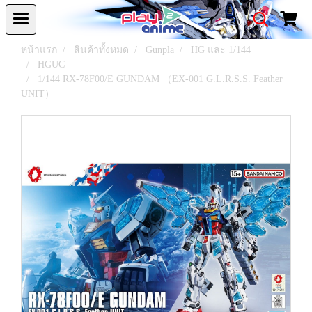
หน้าแรก
สินค้าทั้งหมด
Gunpla
HG และ 1/144
HGUC
1/144 RX-78F00/E GUNDAM （EX-001 G.L.R.S.S. Feather
UNIT）