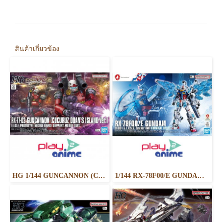
สินค้าเกี่ยวข้อง
HG 1/144 GUNCANNON (CUCURUZ DOAN’S ISLAND VER.)
1/144 RX-78F00/E GUNDAM (EX-001 G.L.R.S.S. Feather UNIT) CHEMICAL RECYCLE Ver.