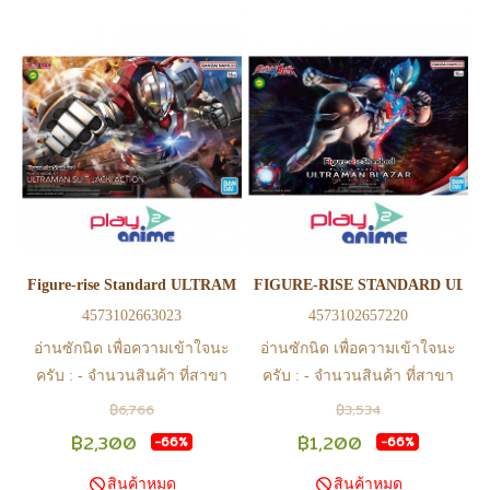
หรือ Line Official Account
หรือ Line Official Account
@Play2Anime - หากท่านชำระ
@Play2Anime - หากท่านชำระ
เงินและแจ้งชำระเงินก่อน 22.00
เงินและแจ้งชำระเงินก่อน 22.00
น. สินค้าจะถูกจัดส่งในวันรุ่งขึ้น
น. สินค้าจะถูกจัดส่งในวันรุ่งขึ้น
(ยกเว้นวันเสาร์ วันอาทิตย์ และ
(ยกเว้นวันเสาร์ วันอาทิตย์ และ
วันหยุดนักขัตฤกษ์ หรือ ในกรณี
วันหยุดนักขัตฤกษ์ หรือ ในกรณี
สินค้าอยู่ที่สาขา ต้องโอนกลับ
สินค้าอยู่ที่สาขา ต้องโอนกลับ
ส่วนกลางเพื่อจัดส่ง) - หากท่าน
ส่วนกลางเพื่อจัดส่ง) - หากท่าน
ทำรายการสั่งซื้อสำเร็จ รบกวน
ทำรายการสั่งซื้อสำเร็จ รบกวน
รอ email จากทางร้าน เพื่อยืนยัน
รอ email จากทางร้าน เพื่อยืนยัน
Figure-rise Standard ULTRAMAN SUIT JACK -ACTION-
FIGURE-RISE STANDARD ULT
การมีสินค้า ก่อนการโอนเงิน
การมีสินค้า ก่อนการโอนเงิน
4573102663023
4573102657220
ครับ
ครับ
อ่านซักนิด เพื่อความเข้าใจนะ
อ่านซักนิด เพื่อความเข้าใจนะ
ครับ : - จำนวนสินค้า ที่สาขา
ครับ : - จำนวนสินค้า ที่สาขา
อาจไม่เท่าทีหน้า web ในบาง
อาจไม่เท่าทีหน้า web ในบาง
฿6,766
฿3,534
เวลา เนื่องจากสินค้ามีการเคลือ
เวลา เนื่องจากสินค้ามีการเคลือ
฿2,300
฿1,200
-66%
-66%
นไหวตลอดเวลา หากสนใจซื้อที่
นไหวตลอดเวลา หากสนใจซื้อที่
สินค้าหมด
สินค้าหมด
สาขา สามารถ ตรวจสอบ ได้ที่
สาขา สามารถ ตรวจสอบ ได้ที่