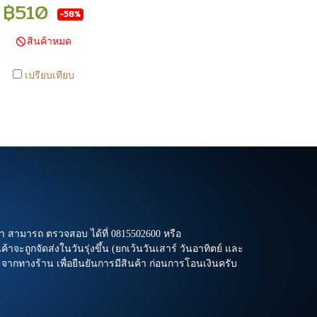
รเคลือนไหวตลอดเวลา หาก
฿510
-58%
้อที่สาขา สามารถ ตรวจสอบ
ได้ที่ 0815502600 หรือ
สินค้าหมด
/www.facebook.com/play2anime
ือ Line Official Account
เปรียบเทียบ
2Anime - หากท่านชำระเงิน
จ้งชำระเงินก่อน 22.00 น.
ถูกจัดส่งในวันรุ่งขึ้น (ยกเว้น
 วันอาทิตย์ และวันหยุดนักขัต
รือ ในกรณีสินค้าอยู่ที่สาขา
นกลับส่วนกลางเพื่อจัดส่ง) -
านทำรายการสั่งซื้อสำเร็จ
รอ email จากทางร้าน เพื่อ
การมีสินค้า ก่อนการโอนเงิน
า สามารถ ตรวจสอบ ได้ที่ 0815502600 หรือ
ครับ
าจะถูกจัดส่งในวันรุ่งขึ้น (ยกเว้นวันเสาร์ วันอาทิตย์ และ
l จากทางร้าน เพื่อยืนยันการมีสินค้า ก่อนการโอนเงินครับ