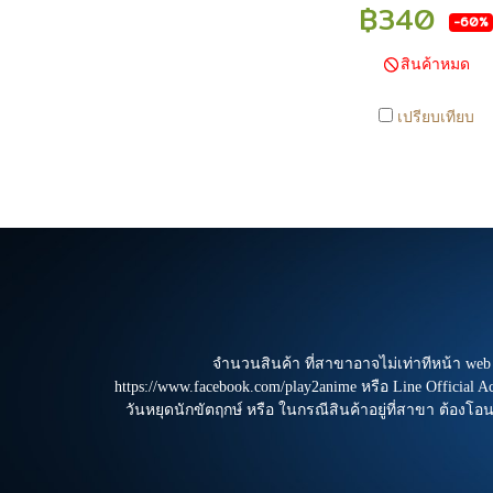
มีการเคลือนไหวตลอดเวล
฿340
-60%
สนใจซื้อที่สาขา สามารถ 
ได้ที่ 0815502600 หรื
สินค้าหมด
https://www.facebook.com/pl
หรือ Line Official Acco
เปรียบเทียบ
@Play2Anime - หากท่านชำ
และแจ้งชำระเงินก่อน 22.
สินค้าจะถูกจัดส่งในวันรุ่งขึ้
วันเสาร์ วันอาทิตย์ และวันห
ฤกษ์ หรือ ในกรณีสินค้าอยู่
ต้องโอนกลับส่วนกลางเพื่อจั
หากท่านทำรายการสั่งซื้อ
รบกวนรอ email จากทางร้าน
ยืนยันการมีสินค้า ก่อนการ
จำนวนสินค้า ที่สาขาอาจไม่เท่าทีหน้า we
ครับ
https://www.facebook.com/play2anime หรือ Line Official 
วันหยุดนักขัตฤกษ์ หรือ ในกรณีสินค้าอยู่ที่สาขา ต้องโอ