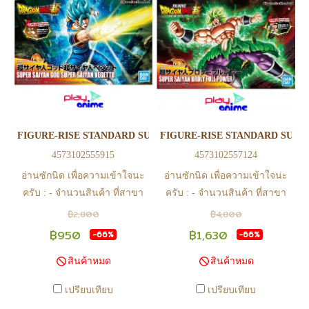
เงินและแจ้งชำระเงินก่อน 22.00
เงินและแจ้งชำระเงินก่อน 22.00
น. สินค้าจะถูกจัดส่งในวันรุ่งขึ้น
น. สินค้าจะถูกจัดส่งในวันรุ่งขึ้น
(ยกเว้นวันเสาร์ วันอาทิตย์ และ
(ยกเว้นวันเสาร์ วันอาทิตย์ และ
วันหยุดนักขัตฤกษ์ หรือ ในกรณี
วันหยุดนักขัตฤกษ์ หรือ ในกรณี
สินค้าอยู่ที่สาขา ต้องโอนกลับ
สินค้าอยู่ที่สาขา ต้องโอนกลับ
ส่วนกลางเพื่อจัดส่ง) - หากท่าน
ส่วนกลางเพื่อจัดส่ง) - หากท่าน
ทำรายการสั่งซื้อสำเร็จ รบกวน
ทำรายการสั่งซื้อสำเร็จ รบกวน
รอ email จากทางร้าน เพื่อยืนยัน
รอ email จากทางร้าน เพื่อยืนยัน
FIGURE-RISE STANDARD SUPER SAIYAN GOD SUPER SAIYA
FIGURE-RISE STANDARD SUPE
การมีสินค้า ก่อนการโอนเงิน
การมีสินค้า ก่อนการโอนเงิน
4573102555915
4573102557124
ครับ
ครับ
อ่านซักนิด เพื่อความเข้าใจนะ
อ่านซักนิด เพื่อความเข้าใจนะ
ครับ : - จำนวนสินค้า ที่สาขา
ครับ : - จำนวนสินค้า ที่สาขา
อาจไม่เท่าทีหน้า web ในบาง
อาจไม่เท่าทีหน้า web ในบาง
฿2,800
฿4,800
เวลา เนื่องจากสินค้ามีการเคลือ
เวลา เนื่องจากสินค้ามีการเคลือ
฿950
฿1,630
-66%
-66%
นไหวตลอดเวลา หากสนใจซื้อที่
นไหวตลอดเวลา หากสนใจซื้อที่
สินค้าหมด
สินค้าหมด
สาขา สามารถ ตรวจสอบ ได้ที่
สาขา สามารถ ตรวจสอบ ได้ที่
0815502600 หรือ
0815502600 หรือ
เปรียบเทียบ
เปรียบเทียบ
https://www.facebook.com/play2anime
https://www.facebook.com/play2anim