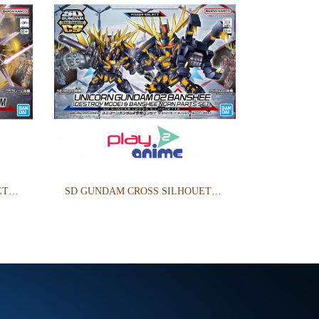
SD GUNDAM CROSS SILHOUETTE MIGHTY STRIKE FREEDOM GUNDAM
SD GUNDAM CROSS SILHOUETTE UNICORN GUNDAM 02 BANSHEE (DESTROY MODE)&BANSHEE NORN PARTS SET