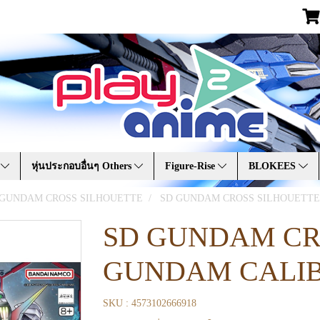
A
หุ่นประกอบอื่นๆ Others
Figure-Rise
BLOKEES
 GUNDAM CROSS SILHOUETTE
SD GUNDAM CROSS SILHOUETT
SD GUNDAM CR
GUNDAM CALI
SKU : 4573102666918