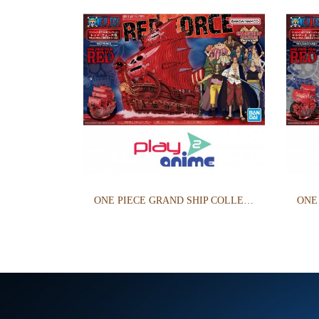
ONE PIECE GRAND SHIP COLLECTION RED FORCE COMMEMORATIVE COLOR VER OF FILM RED