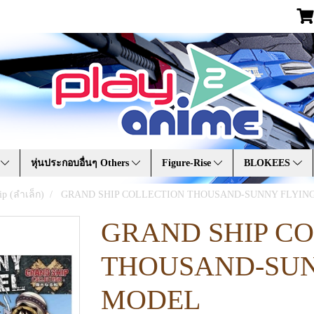
A
หุ่นประกอบอื่นๆ Others
Figure-Rise
BLOKEES
ip (ลำเล็ก)
GRAND SHIP COLLECTION THOUSAND-SUNNY FLYIN
GRAND SHIP C
THOUSAND-SUN
MODEL