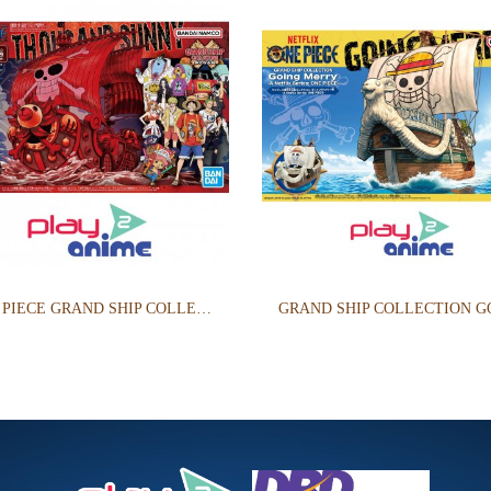
ONE PIECE GRAND SHIP COLLECTION THOUSAND SUNNY COMMEMORATIVE COLOR VER OF FILM RED