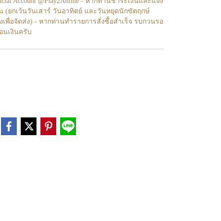
fficial Account @Play2Anime - หากท่านชำระเงินและแจ้ง
้น (ยกเว้นวันเสาร์ วันอาทิตย์ และวันหยุดนักขัตฤกษ์
งเพื่อจัดส่ง) - หากท่านทำรายการสั่งซื้อสำเร็จ รบกวนรอ
โอนเงินครับ