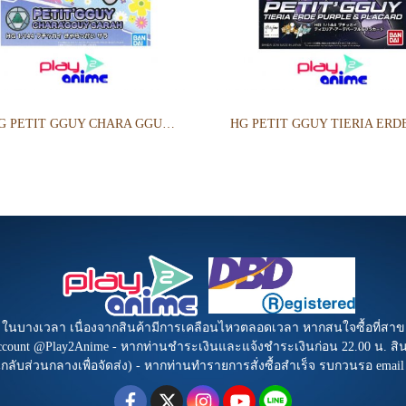
HGPG PETIT GGUY CHARA GGUY SARAH
b ในบางเวลา เนื่องจากสินค้ามีการเคลือนไหวตลอดเวลา หากสนใจซื้อที่สาข
Account @Play2Anime - หากท่านชำระเงินและแจ้งชำระเงินก่อน 22.00 น. สินค้
นกลับส่วนกลางเพื่อจัดส่ง) - หากท่านทำรายการสั่งซื้อสำเร็จ รบกวนรอ emai