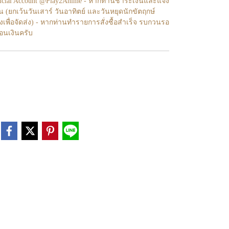
fficial Account @Play2Anime - หากท่านชำระเงินและแจ้ง
้น (ยกเว้นวันเสาร์ วันอาทิตย์ และวันหยุดนักขัตฤกษ์
งเพื่อจัดส่ง) - หากท่านทำรายการสั่งซื้อสำเร็จ รบกวนรอ
โอนเงินครับ