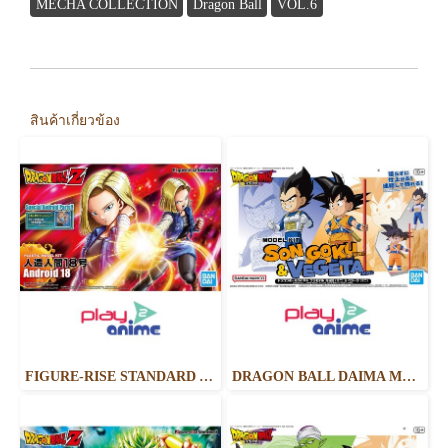
MECHA COLLECTION
Dragon Ball
VOL.6
สินค้าเกี่ยวข้อง
FIGURE-RISE STANDARD ANDROID NO. 18 (RENEWAL VERSION)
DRAGON BALL DAIMA MODEL KIT SON GOKU (MINI) & VEGETA (MINI)