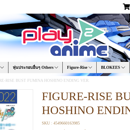
A
หุ่นประกอบอื่นๆ Others
Figure-Rise
BLOKEES
RE-RISE BUST FUMINA HOSHINO ENDING VER.
FIGURE-RISE B
HOSHINO ENDIN
SKU : 4549660163985