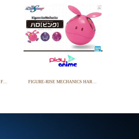
FIGURE-RISELABO HOSHINO FUMINA - THE SECOND SCENE
FIGURE-RISE MECHANICS HARO - PINK