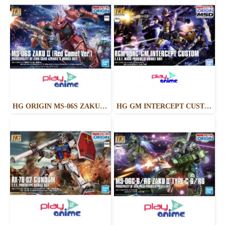
HG ORIGIN MS-06S ZAKU II ZEON CHAR AZNABLE’S MOBILE SUITS - RED COMET VER.
HG GM INTERCEPT CUSTOM