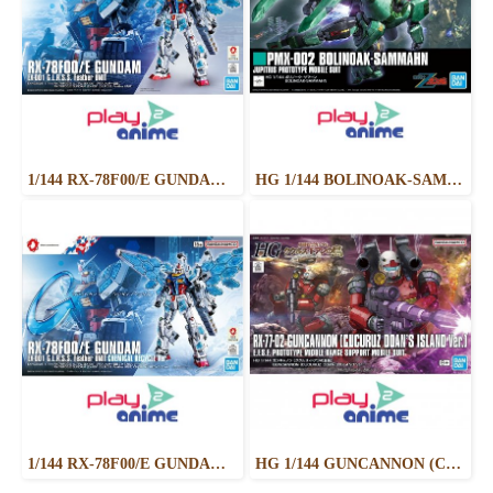
1/144 RX-78F00/E GUNDAM （EX-001 G.L.R.S.S. Feather UNIT）
HG 1/144 BOLINOAK-SAMMAHN
1/144 RX-78F00/E GUNDAM (EX-001 G.L.R.S.S. Feather UNIT) CHEMICAL RECYCLE Ver.
HG 1/144 GUNCANNON (CUCURUZ DOAN’S ISLAND VER.)