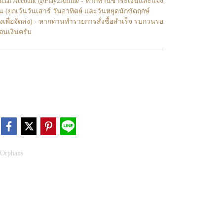
fficial Account @Play2Anime - หากท่านชำระเงินและแจ้ง
้น (ยกเว้นวันเสาร์ วันอาทิตย์ และวันหยุดนักขัตฤกษ์
งเพื่อจัดส่ง) - หากท่านทำรายการสั่งซื้อสำเร็จ รบกวนรอ
โอนเงินครับ
 Orphans