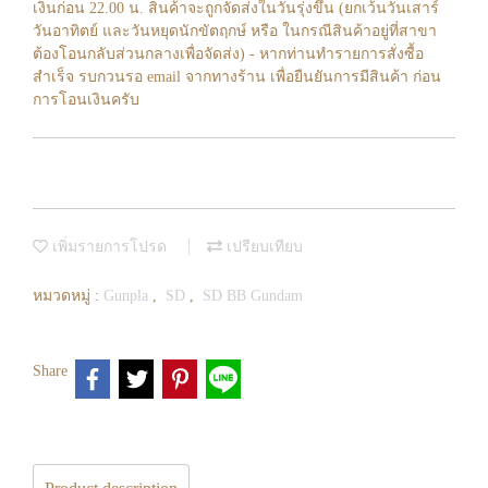
เงินก่อน 22.00 น. สินค้าจะถูกจัดส่งในวันรุ่งขึ้น (ยกเว้นวันเสาร์
วันอาทิตย์ และวันหยุดนักขัตฤกษ์ หรือ ในกรณีสินค้าอยู่ที่สาขา
ต้องโอนกลับส่วนกลางเพื่อจัดส่ง) - หากท่านทำรายการสั่งซื้อ
สำเร็จ รบกวนรอ email จากทางร้าน เพื่อยืนยันการมีสินค้า ก่อน
การโอนเงินครับ
เพิ่มรายการโปรด
เปรียบเทียบ
หมวดหมู่ :
Gunpla
,
SD
,
SD BB Gundam
Share