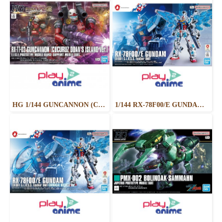
HG 1/144 GUNCANNON (CUCURUZ DOAN’S ISLAND VER.)
1/144 RX-78F00/E GUNDAM （EX-001 G.L.R.S.S. Feather UNIT）