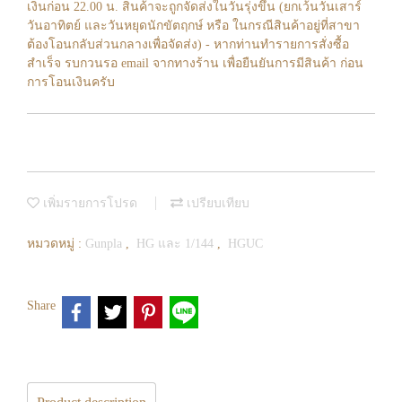
เงินก่อน 22.00 น. สินค้าจะถูกจัดส่งในวันรุ่งขึ้น (ยกเว้นวันเสาร์
วันอาทิตย์ และวันหยุดนักขัตฤกษ์ หรือ ในกรณีสินค้าอยู่ที่สาขา
ต้องโอนกลับส่วนกลางเพื่อจัดส่ง) - หากท่านทำรายการสั่งซื้อ
สำเร็จ รบกวนรอ email จากทางร้าน เพื่อยืนยันการมีสินค้า ก่อน
การโอนเงินครับ
เพิ่มรายการโปรด
เปรียบเทียบ
หมวดหมู่ :
Gunpla
,
HG และ 1/144
,
HGUC
Share