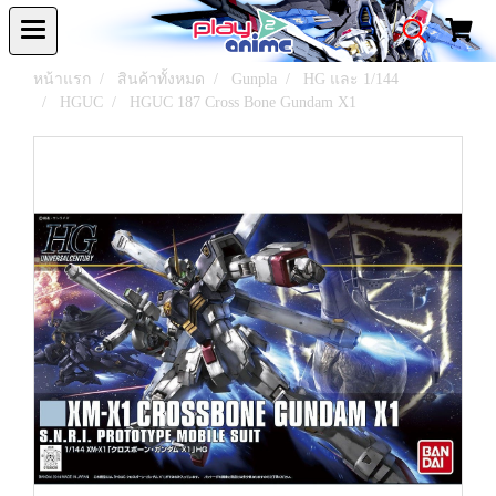
หน้าแรก
สินค้าทั้งหมด
Gunpla
HG และ 1/144
HGUC
HGUC 187 Cross Bone Gundam X1