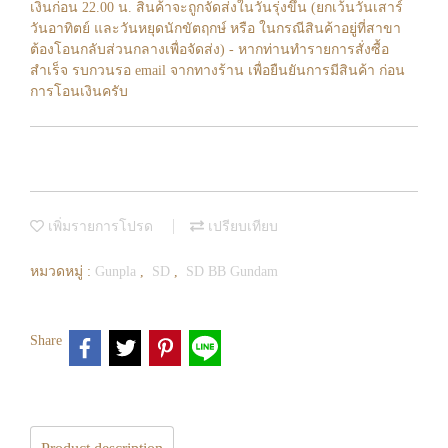
เงินก่อน 22.00 น. สินค้าจะถูกจัดส่งในวันรุ่งขึ้น (ยกเว้นวันเสาร์
วันอาทิตย์ และวันหยุดนักขัตฤกษ์ หรือ ในกรณีสินค้าอยู่ที่สาขา
ต้องโอนกลับส่วนกลางเพื่อจัดส่ง) - หากท่านทำรายการสั่งซื้อ
สำเร็จ รบกวนรอ email จากทางร้าน เพื่อยืนยันการมีสินค้า ก่อน
การโอนเงินครับ
เพิ่มรายการโปรด
เปรียบเทียบ
หมวดหมู่ :
Gunpla
,
SD
,
SD BB Gundam
Share