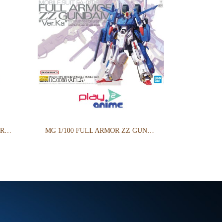
MG 1/100 SINANJU STEIN (NARRATIVE VER.) VER.KA
MG 1/100 FULL ARMOR ZZ GUNDAM Ver.Ka