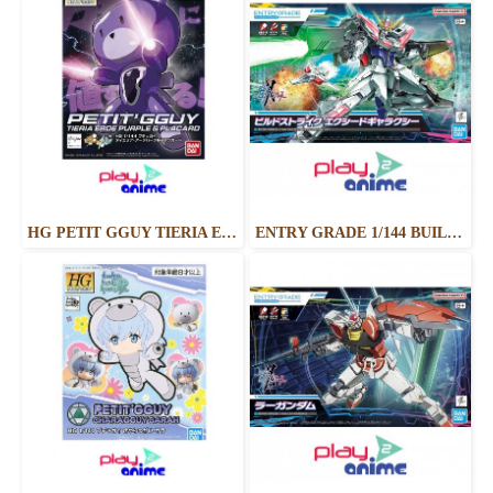
HG PETIT GGUY TIERIA ERDE PURPLE & PLACARD
ENTRY GRADE 1/144 BUILD STRIKE EXCEED GALAXY