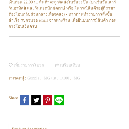
เงินก่อน 22.00 น. สินค้าจะถูกจัดส่งในวันรุ่งขึ้น (ยกเว้นวันเสาร์
วันอาทิตย์ และวันหยุดนักขัตฤกษ์ หรือ ในกรณีสินค้าอยู่ที่สาขา
ต้องโอนกลับส่วนกลางเพื่อจัดส่ง) - หากท่านทำรายการสั่งซื้อ
สำเร็จ รบกวนรอ email จากทางร้าน เพื่อยืนยันการมีสินค้า ก่อน
การโอนเงินครับ
เพิ่มรายการโปรด
เปรียบเทียบ
หมวดหมู่ :
Gunpla
,
MG และ 1/100
,
MG
Share