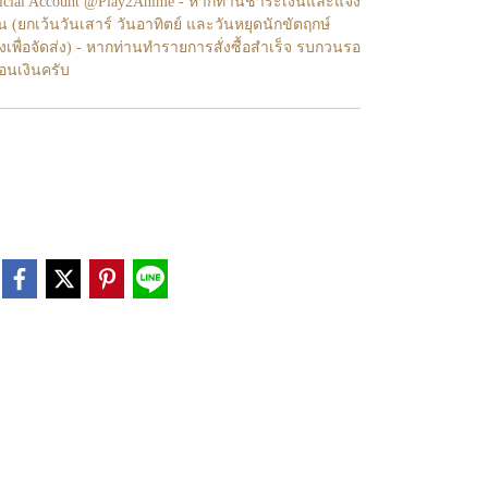
fficial Account @Play2Anime - หากท่านชำระเงินและแจ้ง
้น (ยกเว้นวันเสาร์ วันอาทิตย์ และวันหยุดนักขัตฤกษ์
งเพื่อจัดส่ง) - หากท่านทำรายการสั่งซื้อสำเร็จ รบกวนรอ
โอนเงินครับ