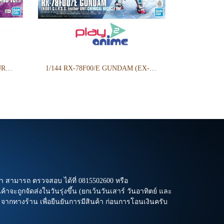
HG 1/144 GUNCANNON (CUCURUZ DOAN’S ISLAND VER.)
1/144 RX-78F00/E GUNDAM (EX-001 G.L.R.S.S. Feather UNIT) CHEMICAL RECYCLE Ver.
า สามารถ ตรวจสอบ ได้ที่ 0815502600 หรือ
าจะถูกจัดส่งในวันรุ่งขึ้น (ยกเว้นวันเสาร์ วันอาทิตย์ และ
l จากทางร้าน เพื่อยืนยันการมีสินค้า ก่อนการโอนเงินครับ