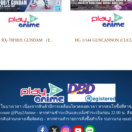
1/144 RX-78F00/E GUNDAM （EX-001 G.L.R.S.S. Feather UNIT）
b ในบางเวลา เนื่องจากสินค้ามีการเคลือนไหวตลอดเวลา หากสนใจซื้อที่สาข
Account @Play2Anime - หากท่านชำระเงินและแจ้งชำระเงินก่อน 22.00 น. สินค้
นกลับส่วนกลางเพื่อจัดส่ง) - หากท่านทำรายการสั่งซื้อสำเร็จ รบกวนรอ emai