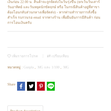
เงินก่อน 22.00 น. สินค้าจะถูกจัดส่งในวันรุ่งขึ้น (ยกเว้นวันเสาร์
วันอาทิตย์ และวันหยุดนักขัตฤกษ์ หรือ ในกรณีสินค้าอยู่ที่สาขา
ต้องโอนกลับส่วนกลางเพื่อจัดส่ง) - หากท่านทำรายการสั่งซื้อ
สำเร็จ รบกวนรอ email จากทางร้าน เพื่อยืนยันการมีสินค้า ก่อน
การโอนเงินครับ
เพิ่มรายการโปรด
เปรียบเทียบ
หมวดหมู่ :
Gunpla
,
MG และ 1/100
,
MG
Share