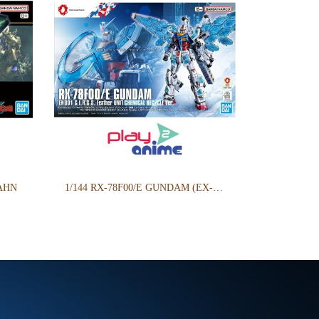
AHN
1/144 RX-78F00/E GUNDAM (EX-001 G.L.R.S.S. Feather UNIT) CHEMICAL RECYCLE Ver.