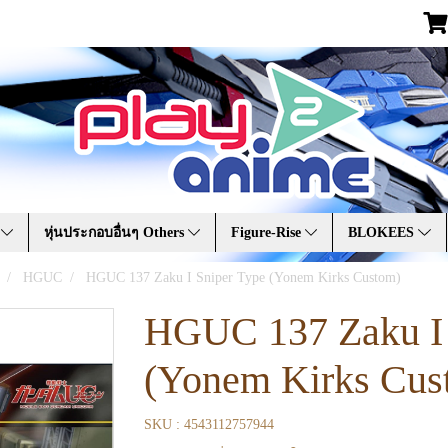
A
หุ่นประกอบอื่นๆ Others
Figure-Rise
BLOKEES
HGUC
HGUC 137 Zaku I Sniper Type (Yonem Kirks Custom)
HGUC 137 Zaku I 
(Yonem Kirks Cus
SKU : 4543112757944