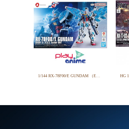
1/144 RX-78F00/E GUNDAM （EX-001 G.L.R.S.S. Feather UNIT）