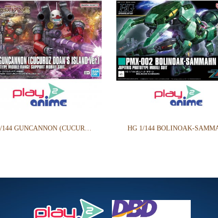
HG 1/144 GUNCANNON (CUCURUZ DOAN’S ISLAND VER.)
HG 1/144 BOLINOAK-SAMM