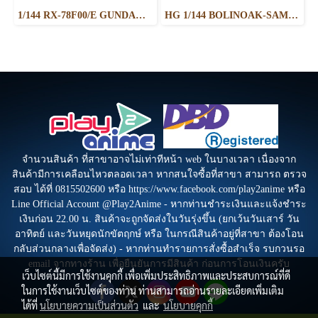
1/144 RX-78F00/E GUNDAM （EX-001 G.L.R.S.S. Feather UNIT）
HG 1/144 BOLINOAK-SAMMAHN
จำนวนสินค้า ที่สาขาอาจไม่เท่าทีหน้า web ในบางเวลา เนื่องจาก
สินค้ามีการเคลือนไหวตลอดเวลา หากสนใจซื้อที่สาขา สามารถ ตรวจ
สอบ ได้ที่ 0815502600 หรือ https://www.facebook.com/play2anime หรือ
Line Official Account @Play2Anime - หากท่านชำระเงินและแจ้งชำระ
เงินก่อน 22.00 น. สินค้าจะถูกจัดส่งในวันรุ่งขึ้น (ยกเว้นวันเสาร์ วัน
อาทิตย์ และวันหยุดนักขัตฤกษ์ หรือ ในกรณีสินค้าอยู่ที่สาขา ต้องโอน
กลับส่วนกลางเพื่อจัดส่ง) - หากท่านทำรายการสั่งซื้อสำเร็จ รบกวนรอ
email จากทางร้าน เพื่อยืนยันการมีสินค้า ก่อนการโอนเงินครับ
เว็บไซต์นี้มีการใช้งานคุกกี้ เพื่อเพิ่มประสิทธิภาพและประสบการณ์ที่ดี
ในการใช้งานเว็บไซต์ของท่าน ท่านสามารถอ่านรายละเอียดเพิ่มเติม
ได้ที่
นโยบายความเป็นส่วนตัว
และ
นโยบายคุกกี้