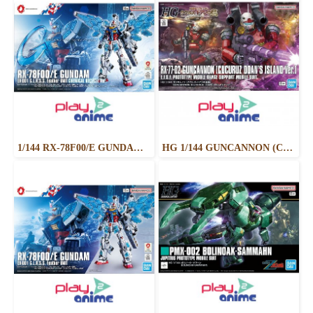
1/144 RX-78F00/E GUNDAM (EX-001 G.L.R.S.S. Feather UNIT) CHEMICAL RECYCLE Ver.
HG 1/144 GUNCANNON (CUCURUZ DOAN’S ISLAND VER.)