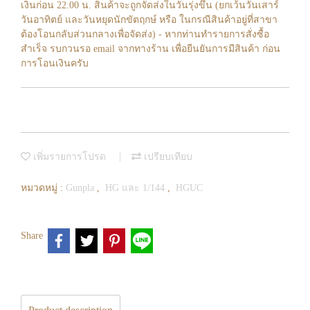
เงินก่อน 22.00 น. สินค้าจะถูกจัดส่งในวันรุ่งขึ้น (ยกเว้นวันเสาร์
วันอาทิตย์ และวันหยุดนักขัตฤกษ์ หรือ ในกรณีสินค้าอยู่ที่สาขา
ต้องโอนกลับส่วนกลางเพื่อจัดส่ง) - หากท่านทำรายการสั่งซื้อ
สำเร็จ รบกวนรอ email จากทางร้าน เพื่อยืนยันการมีสินค้า ก่อน
การโอนเงินครับ
เพิ่มรายการโปรด
เปรียบเทียบ
หมวดหมู่ :
Gunpla
,
HG และ 1/144
,
HGUC
Share