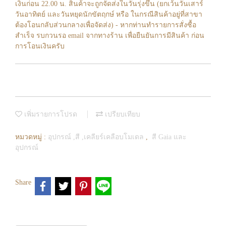
เงินก่อน 22.00 น. สินค้าจะถูกจัดส่งในวันรุ่งขึ้น (ยกเว้นวันเสาร์
วันอาทิตย์ และวันหยุดนักขัตฤกษ์ หรือ ในกรณีสินค้าอยู่ที่สาขา
ต้องโอนกลับส่วนกลางเพื่อจัดส่ง) - หากท่านทำรายการสั่งซื้อ
สำเร็จ รบกวนรอ email จากทางร้าน เพื่อยืนยันการมีสินค้า ก่อน
การโอนเงินครับ
เพิ่มรายการโปรด
เปรียบเทียบ
หมวดหมู่ :
อุปกรณ์ ,สี ,เคลียร์เคลือบโมเดล
,
สี Gaia และ
อุปกรณ์
Share