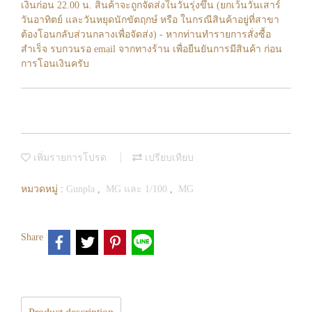
เงินก่อน 22.00 น. สินค้าจะถูกจัดส่งในวันรุ่งขึ้น (ยกเว้นวันเสาร์
วันอาทิตย์ และวันหยุดนักขัตฤกษ์ หรือ ในกรณีสินค้าอยู่ที่สาขา
ต้องโอนกลับส่วนกลางเพื่อจัดส่ง) - หากท่านทำรายการสั่งซื้อ
สำเร็จ รบกวนรอ email จากทางร้าน เพื่อยืนยันการมีสินค้า ก่อน
การโอนเงินครับ
เพิ่มรายการโปรด
เปรียบเทียบ
หมวดหมู่ :
Gunpla
,
MG และ 1/100
,
MG
Share