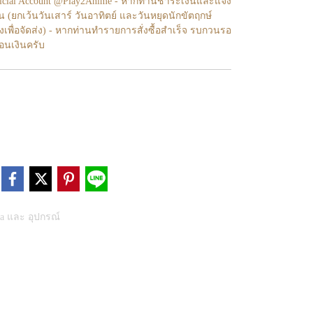
fficial Account @Play2Anime - หากท่านชำระเงินและแจ้ง
้น (ยกเว้นวันเสาร์ วันอาทิตย์ และวันหยุดนักขัตฤกษ์
งเพื่อจัดส่ง) - หากท่านทำรายการสั่งซื้อสำเร็จ รบกวนรอ
โอนเงินครับ
ia และ อุปกรณ์