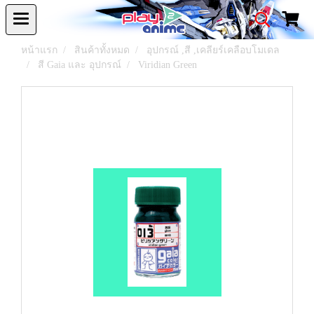
หน้าแรก
สินค้าทั้งหมด
อุปกรณ์ ,สี ,เคลียร์เคลือบโมเดล
สี Gaia และ อุปกรณ์
Viridian Green