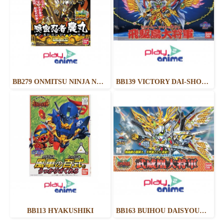
BB279 ONMITSU NINJA NOUMARU
BB139 VICTORY DAI-SHOGUN
BB113 HYAKUSHIKI
BB163 BUIHOU DAISYOUGUN KIRAHAGANE GOKUSAI VER.