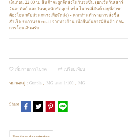
เงินก่อน 22.00 น. สินค้าจะถูกจัดส่งในวันรุ่งขึ้น (ยกเว้นวันเสาร์
วันอาทิตย์ และวันหยุดนักขัตฤกษ์ หรือ ในกรณีสินค้าอยู่ที่สาขา
ต้องโอนกลับส่วนกลางเพื่อจัดส่ง) - หากท่านทำรายการสั่งซื้อ
สำเร็จ รบกวนรอ email จากทางร้าน เพื่อยืนยันการมีสินค้า ก่อน
การโอนเงินครับ
เพิ่มรายการโปรด
เปรียบเทียบ
หมวดหมู่ :
Gunpla
,
MG และ 1/100
,
MG
Share