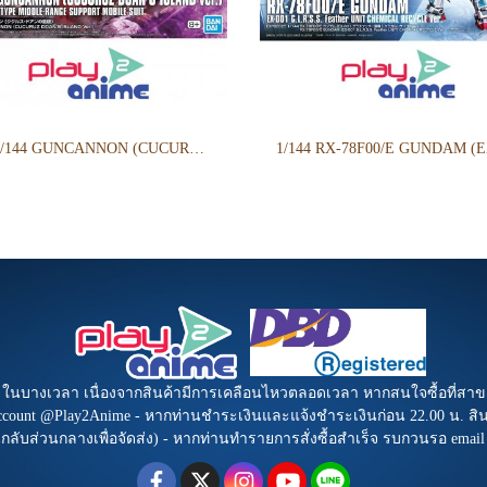
HG 1/144 GUNCANNON (CUCURUZ DOAN’S ISLAND VER.)
b ในบางเวลา เนื่องจากสินค้ามีการเคลือนไหวตลอดเวลา หากสนใจซื้อที่สาข
Account @Play2Anime - หากท่านชำระเงินและแจ้งชำระเงินก่อน 22.00 น. สินค้
นกลับส่วนกลางเพื่อจัดส่ง) - หากท่านทำรายการสั่งซื้อสำเร็จ รบกวนรอ emai