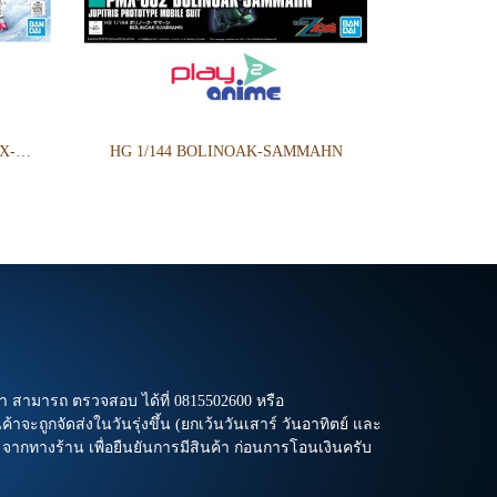
1/144 RX-78F00/E GUNDAM (EX-001 G.L.R.S.S. Feather UNIT) CHEMICAL RECYCLE Ver.
HG 1/144 BOLINOAK-SAMMAHN
า สามารถ ตรวจสอบ ได้ที่ 0815502600 หรือ
าจะถูกจัดส่งในวันรุ่งขึ้น (ยกเว้นวันเสาร์ วันอาทิตย์ และ
l จากทางร้าน เพื่อยืนยันการมีสินค้า ก่อนการโอนเงินครับ