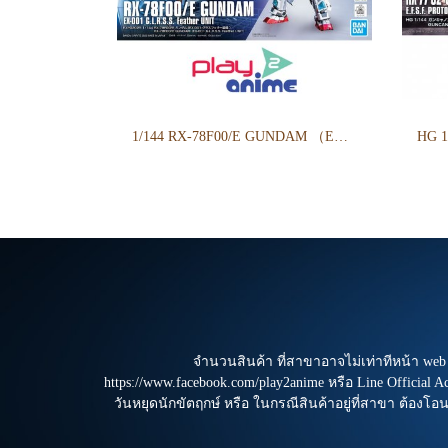
1/144 RX-78F00/E GUNDAM （EX-001 G.L.R.S.S. Feather UNIT）
จำนวนสินค้า ที่สาขาอาจไม่เท่าทีหน้า we
https://www.facebook.com/play2anime หรือ Line Official 
วันหยุดนักขัตฤกษ์ หรือ ในกรณีสินค้าอยู่ที่สาขา ต้องโอ