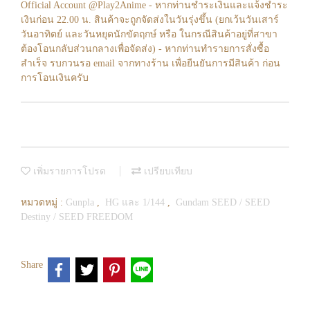
Official Account @Play2Anime - หากท่านชำระเงินและแจ้งชำระ
เงินก่อน 22.00 น. สินค้าจะถูกจัดส่งในวันรุ่งขึ้น (ยกเว้นวันเสาร์
วันอาทิตย์ และวันหยุดนักขัตฤกษ์ หรือ ในกรณีสินค้าอยู่ที่สาขา
ต้องโอนกลับส่วนกลางเพื่อจัดส่ง) - หากท่านทำรายการสั่งซื้อ
สำเร็จ รบกวนรอ email จากทางร้าน เพื่อยืนยันการมีสินค้า ก่อน
การโอนเงินครับ
เพิ่มรายการโปรด
เปรียบเทียบ
หมวดหมู่ :
Gunpla
,
HG และ 1/144
,
Gundam SEED / SEED
Destiny / SEED FREEDOM
Share