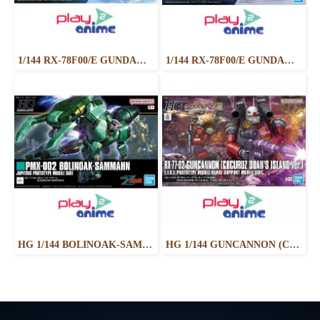
1/144 RX-78F00/E GUNDAM (EX-001 G.L.R.S.S. Feather UNIT) CHEMICAL RECYCLE Ver.
1/144 RX-78F00/E GUNDAM （EX-001 G.L.R.S.S. Feather UNIT）
HG 1/144 BOLINOAK-SAMMAHN
HG 1/144 GUNCANNON (CUCURUZ DOAN’S ISLAND VER.)