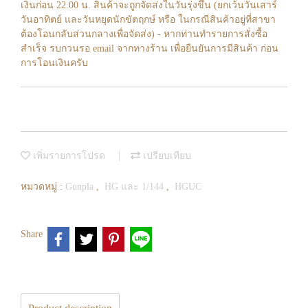
เงินก่อน 22.00 น. สินค้าจะถูกจัดส่งในวันรุ่งขึ้น (ยกเว้นวันเสาร์
วันอาทิตย์ และวันหยุดนักขัตฤกษ์ หรือ ในกรณีสินค้าอยู่ที่สาขา
ต้องโอนกลับส่วนกลางเพื่อจัดส่ง) - หากท่านทำรายการสั่งซื้อ
สำเร็จ รบกวนรอ email จากทางร้าน เพื่อยืนยันการมีสินค้า ก่อน
การโอนเงินครับ
เพิ่มรายการโปรด
เปรียบเทียบ
หมวดหมู่ :
Gunpla
,
HG และ 1/144
,
HGUC
Share