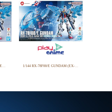
1/144 RX-78F00/E GUNDAM （EX-001 G.L.R.S.S. Feather UNIT）
1/144 RX-78F00/E GUNDAM (EX-001 G.L.R.S.S. Feather UNIT) CHEMICAL RECYCLE Ver.