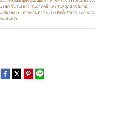
fficial Account @Play2Anime - หากท่านชำระเงินและแจ้ง
้น (ยกเว้นวันเสาร์ วันอาทิตย์ และวันหยุดนักขัตฤกษ์
งเพื่อจัดส่ง) - หากท่านทำรายการสั่งซื้อสำเร็จ รบกวนรอ
โอนเงินครับ