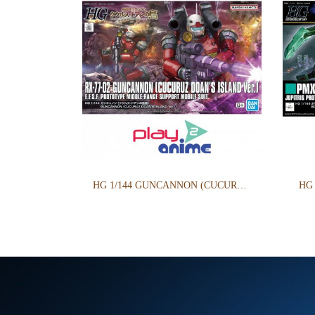
HG 1/144 GUNCANNON (CUCURUZ DOAN’S ISLAND VER.)
HG