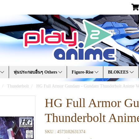
A
หุ่นประกอบอื่นๆ Others
Figure-Rise
BLOKEES
Thunderbolt
HG Full Armor Gundam - Gundam Thunderbolt Anime Ve
HG Full Armor G
Thunderbolt Anime
SKU : 4573102631374