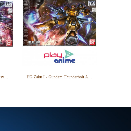
HG High Mobility Type Zaku II Psycho Zaku - Gundam Thunderbolt Anime Ver.
HG Zaku I - Gundam Thunderbolt Anime Ver.