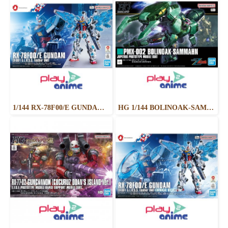
1/144 RX-78F00/E GUNDAM （EX-001 G.L.R.S.S. Feather UNIT）
HG 1/144 BOLINOAK-SAMMAHN