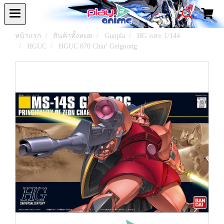
หน้าแรก
สินค้าทั้งหมด
Gunpla
HG และ 1/144
HGUC
HGUC 070 Char' Gelgoong