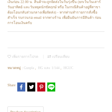
เงินก่อน 22.00 น. สินค้าจะถูกจัดส่งในวันรุ่งขึ้น (ยกเว้นวันเสาร์
วันอาทิตย์ และวันหยุดนักขัตฤกษ์ หรือ ในกรณีสินค้าอยู่ที่สาขา
ต้องโอนกลับส่วนกลางเพื่อจัดส่ง) - หากท่านทำรายการสั่งซื้อ
สำเร็จ รบกวนรอ email จากทางร้าน เพื่อยืนยันการมีสินค้า ก่อน
การโอนเงินครับ
เพิ่มรายการโปรด
เปรียบเทียบ
หมวดหมู่ :
Gunpla
,
HG และ 1/144
,
HGUC
Share