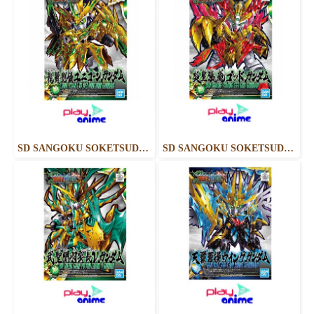
SD SANGOKU SOKETSUDEN LONG XIAN LIU BEI UNICORN GUNDAM
SD SANGOKU SOKETSUDEN YAN HUANG ZHANG FEI GOD GUNDAM