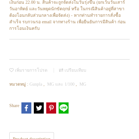
เงินก่อน 22.00 น. สินค้าจะถูกจัดส่งในวันรุ่งขึ้น (ยกเว้นวันเสาร์
วันอาทิตย์ และวันหยุดนักขัตฤกษ์ หรือ ในกรณีสินค้าอยู่ที่สาขา
ต้องโอนกลับส่วนกลางเพื่อจัดส่ง) - หากท่านทำรายการสั่งซื้อ
สำเร็จ รบกวนรอ email จากทางร้าน เพื่อยืนยันการมีสินค้า ก่อน
การโอนเงินครับ
เพิ่มรายการโปรด
เปรียบเทียบ
หมวดหมู่ :
Gunpla
,
MG และ 1/100
,
MG
Share