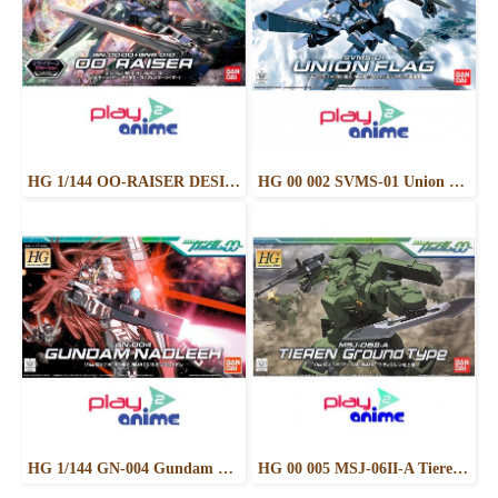
HG 1/144 OO-RAISER DESIGNER S COLOR VER.
HG 00 002 SVMS-01 Union Flag Mass Production Type
HG 1/144 GN-004 Gundam Nadleeh
HG 00 005 MSJ-06II-A Tieren Ground Type