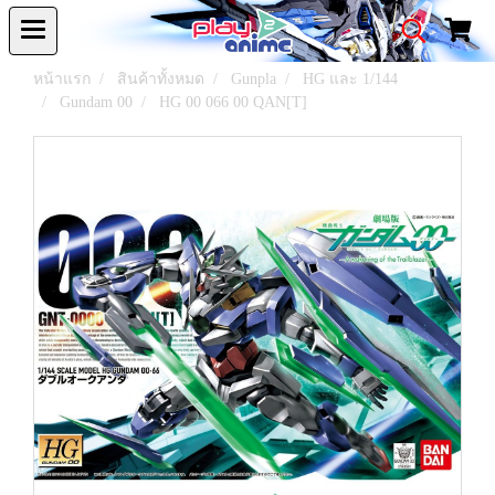
หน้าแรก
สินค้าทั้งหมด
Gunpla
HG และ 1/144
Gundam 00
HG 00 066 00 QAN[T]