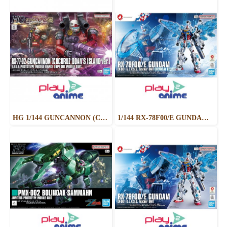
HG 1/144 GUNCANNON (CUCURUZ DOAN’S ISLAND VER.)
1/144 RX-78F00/E GUNDAM (EX-001 G.L.R.S.S. Feather UNIT) CHEMICAL RECYCLE Ver.