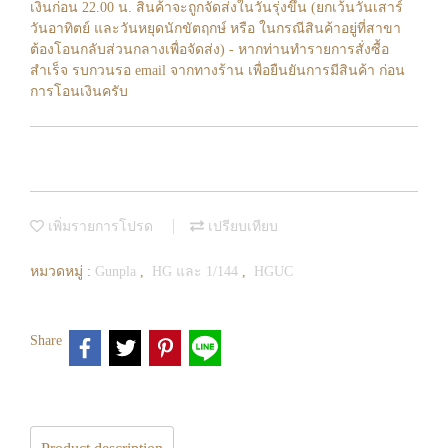
เงินก่อน 22.00 น. สินค้าจะถูกจัดส่งในวันรุ่งขึ้น (ยกเว้นวันเสาร์
วันอาทิตย์ และวันหยุดนักขัตฤกษ์ หรือ ในกรณีสินค้าอยู่ที่สาขา
ต้องโอนกลับส่วนกลางเพื่อจัดส่ง) - หากท่านทำรายการสั่งซื้อ
สำเร็จ รบกวนรอ email จากทางร้าน เพื่อยืนยันการมีสินค้า ก่อน
การโอนเงินครับ
เพิ่มรายการโปรด
เปรียบเทียบ
หมวดหมู่ :
Gunpla
,
HG และ 1/144
,
HGUC
Share