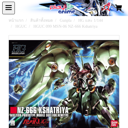
หน้าแรก
สินค้าทั้งหมด
Gunpla
HG และ 1/144
HGUC
HGUC 099 MSN-06 NZ-666 Kshatriya