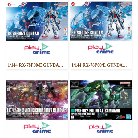
1/144 RX-78F00/E GUNDAM （EX-001 G.L.R.S.S. Feather UNIT）
1/144 RX-78F00/E GUNDAM (EX-001 G.L.R.S.S. Feather UNIT) CHEMICAL RECYCLE Ver.