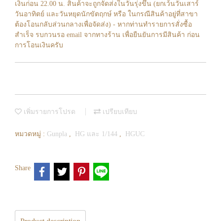
เงินก่อน 22.00 น. สินค้าจะถูกจัดส่งในวันรุ่งขึ้น (ยกเว้นวันเสาร์
วันอาทิตย์ และวันหยุดนักขัตฤกษ์ หรือ ในกรณีสินค้าอยู่ที่สาขา
ต้องโอนกลับส่วนกลางเพื่อจัดส่ง) - หากท่านทำรายการสั่งซื้อ
สำเร็จ รบกวนรอ email จากทางร้าน เพื่อยืนยันการมีสินค้า ก่อน
การโอนเงินครับ
เพิ่มรายการโปรด
เปรียบเทียบ
หมวดหมู่ :
Gunpla
,
HG และ 1/144
,
HGUC
Share