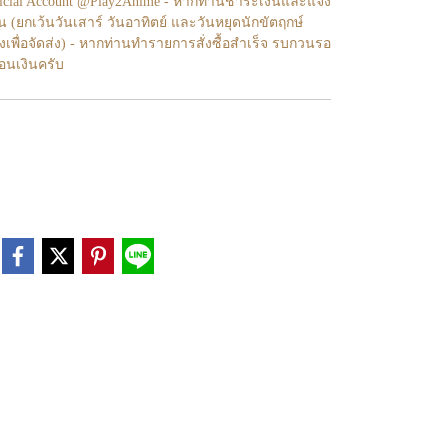
fficial Account @Play2Anime - หากท่านชำระเงินและแจ้ง
้น (ยกเว้นวันเสาร์ วันอาทิตย์ และวันหยุดนักขัตฤกษ์
งเพื่อจัดส่ง) - หากท่านทำรายการสั่งซื้อสำเร็จ รบกวนรอ
โอนเงินครับ