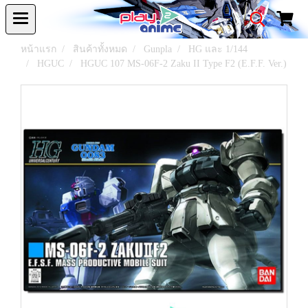
หน้าแรก
สินค้าทั้งหมด
Gunpla
HG และ 1/144
HGUC
HGUC 107 MS-06F-2 Zaku II Type F2 (E.F.F. Ver.)