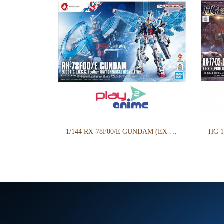
1/144 RX-78F00/E GUNDAM (EX-001 G.L.R.S.S. Feather UNIT) CHEMICAL RECYCLE Ver.