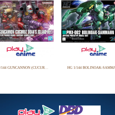
HG 1/144 GUNCANNON (CUCURUZ DOAN’S ISLAND VER.)
HG 1/144 BOLINOAK-SAMM