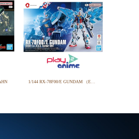
AHN
1/144 RX-78F00/E GUNDAM （EX-001 G.L.R.S.S. Feather UNIT）