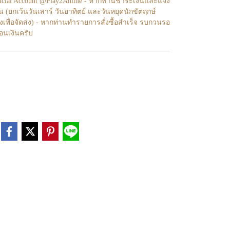
fficial Account @Play2Anime - หากท่านชำระเงินและแจ้ง
้น (ยกเว้นวันเสาร์ วันอาทิตย์ และวันหยุดนักขัตฤกษ์
งเพื่อจัดส่ง) - หากท่านทำรายการสั่งซื้อสำเร็จ รบกวนรอ
โอนเงินครับ