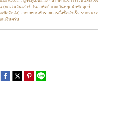
fficial Account @Play2Anime - หากท่านชำระเงินและแจ้ง
้น (ยกเว้นวันเสาร์ วันอาทิตย์ และวันหยุดนักขัตฤกษ์
งเพื่อจัดส่ง) - หากท่านทำรายการสั่งซื้อสำเร็จ รบกวนรอ
โอนเงินครับ