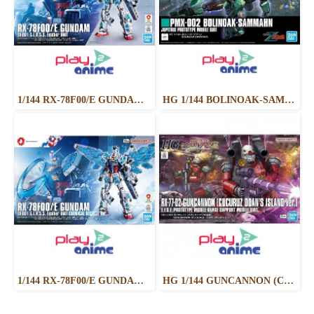
1/144 RX-78F00/E GUNDAM （EX-001 G.L.R.S.S. Feather UNIT）
HG 1/144 BOLINOAK-SAMMAHN
1/144 RX-78F00/E GUNDAM (EX-001 G.L.R.S.S. Feather UNIT) CHEMICAL RECYCLE Ver.
HG 1/144 GUNCANNON (CUCURUZ DOAN’S ISLAND VER.)