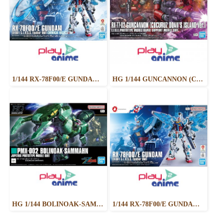
1/144 RX-78F00/E GUNDAM (EX-001 G.L.R.S.S. Feather UNIT) CHEMICAL RECYCLE Ver.
HG 1/144 GUNCANNON (CUCURUZ DOAN’S ISLAND VER.)
HG 1/144 BOLINOAK-SAMMAHN
1/144 RX-78F00/E GUNDAM （EX-001 G.L.R.S.S. Feather UNIT）