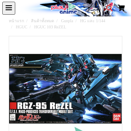
หน้าแรก
สินค้าทั้งหมด
Gunpla
HG และ 1/144
HGUC
HGUC 103 ReZEL