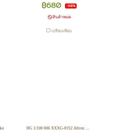
าก
มีการเคลือนไหวตลอดเวลา หาก
฿680
-60%
จสอบ
สนใจซื้อที่สาขา สามารถ ตรวจสอบ
ได้ที่ 0815502600 หรือ
สินค้าหมด
anime
https://www.facebook.com/play2anime
หรือ Line Official Account
เปรียบเทียบ
งิน
@Play2Anime - หากท่านชำระเงิน
น.
และแจ้งชำระเงินก่อน 22.00 น.
กเว้น
สินค้าจะถูกจัดส่งในวันรุ่งขึ้น (ยกเว้น
ักขัต
วันเสาร์ วันอาทิตย์ และวันหยุดนักขัต
สาขา
ฤกษ์ หรือ ในกรณีสินค้าอยู่ที่สาขา
ง) -
ต้องโอนกลับส่วนกลางเพื่อจัดส่ง) -
็จ
หากท่านทำรายการสั่งซื้อสำเร็จ
ื่อ
รบกวนรอ email จากทางร้าน เพื่อ
เงิน
ยืนยันการมีสินค้า ก่อนการโอนเงิน
ครับ
ku
HG 1/100 006 XXXG-01S2 Altron Gundam