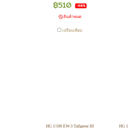
มีการเคลือนไหวตลอดเวลา หาก
ม
฿510
-60%
สนใจซื้อที่สาขา สามารถ ตรวจสอบ
สนใ
ได้ที่ 0815502600 หรือ
สินค้าหมด
https://www.facebook.com/play2anime
http
หรือ Line Official Account
เปรียบเทียบ
@Play2Anime - หากท่านชำระเงิน
@P
และแจ้งชำระเงินก่อน 22.00 น.
แ
สินค้าจะถูกจัดส่งในวันรุ่งขึ้น (ยกเว้น
สินค
วันเสาร์ วันอาทิตย์ และวันหยุดนักขัต
วันเ
ฤกษ์ หรือ ในกรณีสินค้าอยู่ที่สาขา
ฤกษ
ต้องโอนกลับส่วนกลางเพื่อจัดส่ง) -
ต้อ
หากท่านทำรายการสั่งซื้อสำเร็จ
ห
รบกวนรอ email จากทางร้าน เพื่อ
รบ
ยืนยันการมีสินค้า ก่อนการโอนเงิน
ยืน
ครับ
HG 1/100 EW-3 Tallgeese III