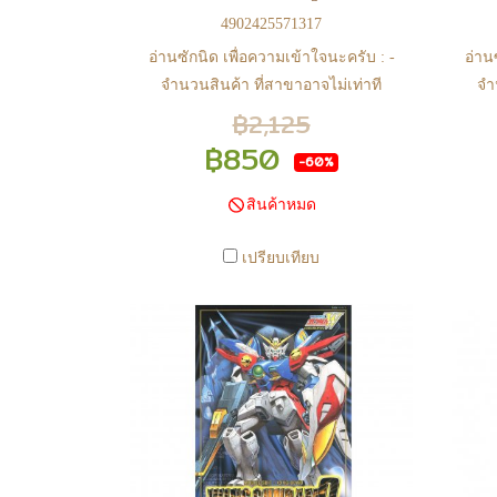
4902425571317
อ่านซักนิด เพื่อความเข้าใจนะครับ : -
อ่าน
จำนวนสินค้า ที่สาขาอาจไม่เท่าที
จำ
หน้า web ในบางเวลา เนื่องจากสินค้า
หน้า
฿2,125
มีการเคลือนไหวตลอดเวลา หาก
ม
฿850
-60%
สนใจซื้อที่สาขา สามารถ ตรวจสอบ
สนใ
ได้ที่ 0815502600 หรือ
สินค้าหมด
https://www.facebook.com/play2anime
http
หรือ Line Official Account
เปรียบเทียบ
@Play2Anime - หากท่านชำระเงิน
@P
และแจ้งชำระเงินก่อน 22.00 น.
แ
สินค้าจะถูกจัดส่งในวันรุ่งขึ้น (ยกเว้น
สินค
วันเสาร์ วันอาทิตย์ และวันหยุดนักขัต
วันเ
ฤกษ์ หรือ ในกรณีสินค้าอยู่ที่สาขา
ฤกษ
ต้องโอนกลับส่วนกลางเพื่อจัดส่ง) -
ต้อ
หากท่านทำรายการสั่งซื้อสำเร็จ
ห
รบกวนรอ email จากทางร้าน เพื่อ
รบ