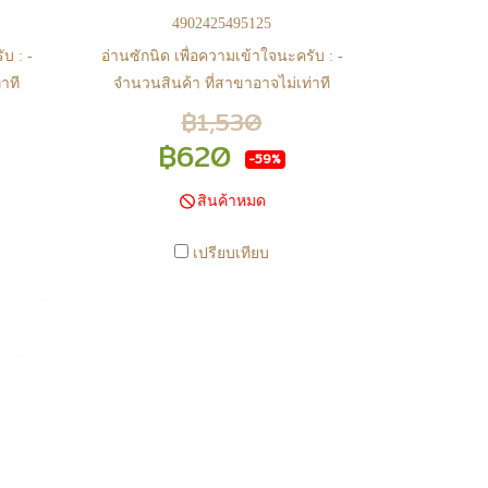
4902425495125
บ : -
อ่านซักนิด เพื่อความเข้าใจนะครับ : -
าที
จำนวนสินค้า ที่สาขาอาจไม่เท่าที
ินค้า
หน้า web ในบางเวลา เนื่องจากสินค้า
฿1,530
าก
มีการเคลือนไหวตลอดเวลา หาก
฿620
-59%
จสอบ
สนใจซื้อที่สาขา สามารถ ตรวจสอบ
ได้ที่ 0815502600 หรือ
สินค้าหมด
anime
https://www.facebook.com/play2anime
หรือ Line Official Account
เปรียบเทียบ
งิน
@Play2Anime - หากท่านชำระเงิน
น.
และแจ้งชำระเงินก่อน 22.00 น.
กเว้น
สินค้าจะถูกจัดส่งในวันรุ่งขึ้น (ยกเว้น
ักขัต
วันเสาร์ วันอาทิตย์ และวันหยุดนักขัต
สาขา
ฤกษ์ หรือ ในกรณีสินค้าอยู่ที่สาขา
ง) -
ต้องโอนกลับส่วนกลางเพื่อจัดส่ง) -
็จ
หากท่านทำรายการสั่งซื้อสำเร็จ
ื่อ
รบกวนรอ email จากทางร้าน เพื่อ