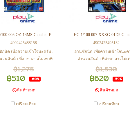
ยันการมีสินค้า ก่อนการโอนเงิน
ยืนยันการมีสินค้า ก่อนการโอน
ครับ
ครับ
HG 1/100 005 OZ-13MS Gundam Epyon
4902425488158
4902425495132
ซักนิด เพื่อความเข้าใจนะครับ : -
อ่านซักนิด เพื่อความเข้าใจนะครั
นวนสินค้า ที่สาขาอาจไม่เท่าที
จำนวนสินค้า ที่สาขาอาจไม่เท่
 web ในบางเวลา เนื่องจากสินค้า
หน้า web ในบางเวลา เนื่องจากส
฿1,275
฿1,530
ีการเคลือนไหวตลอดเวลา หาก
มีการเคลือนไหวตลอดเวลา ห
฿510
฿620
-60%
-59%
จซื้อที่สาขา สามารถ ตรวจสอบ
สนใจซื้อที่สาขา สามารถ ตรว
ได้ที่ 0815502600 หรือ
ได้ที่ 0815502600 หรือ
สินค้าหมด
สินค้าหมด
s://www.facebook.com/play2anime
https://www.facebook.com/play2
หรือ Line Official Account
หรือ Line Official Account
เปรียบเทียบ
เปรียบเทียบ
lay2Anime - หากท่านชำระเงิน
@Play2Anime - หากท่านชำระเ
ละแจ้งชำระเงินก่อน 22.00 น.
และแจ้งชำระเงินก่อน 22.00 
้าจะถูกจัดส่งในวันรุ่งขึ้น (ยกเว้น
สินค้าจะถูกจัดส่งในวันรุ่งขึ้น (ย