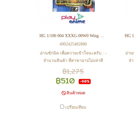
ยืนยันการมีสินค้า ก่อนการโอนเงิน
ยืน
ครับ
HG 1/100 004 XXXG-00W0 Wing Gundam Zero
4902425482880
อ่านซักนิด เพื่อความเข้าใจนะครับ : -
อ่าน
จำนวนสินค้า ที่สาขาอาจไม่เท่าที
จำ
หน้า web ในบางเวลา เนื่องจากสินค้า
หน้า
฿1,275
มีการเคลือนไหวตลอดเวลา หาก
ม
฿510
-60%
สนใจซื้อที่สาขา สามารถ ตรวจสอบ
สนใ
ได้ที่ 0815502600 หรือ
สินค้าหมด
https://www.facebook.com/play2anime
http
หรือ Line Official Account
เปรียบเทียบ
@Play2Anime - หากท่านชำระเงิน
@P
และแจ้งชำระเงินก่อน 22.00 น.
แ
สินค้าจะถูกจัดส่งในวันรุ่งขึ้น (ยกเว้น
สินค