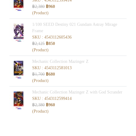
SKU : 4543112599414
฿2,380
฿960
(Product)
1/100 SEED Destiny 021 Gundam Astray Mirage
Frame
SKU : 4543112605436
฿2,125
฿850
(Product)
Mechanic Collection Mazinger Z
SKU : 4543112581013
฿1,700
฿680
(Product)
Mechanic Collection Mazinger Z with God Scrander
SKU : 4543112599414
฿2,380
฿960
(Product)