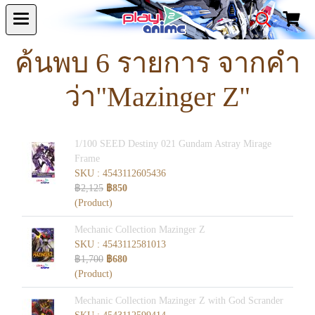
ค้นพบ 6 รายการ จากคำ
ว่า"Mazinger Z"
1/100 SEED Destiny 021 Gundam Astray Mirage
Frame
SKU : 4543112605436
฿2,125
฿850
(Product)
Mechanic Collection Mazinger Z
SKU : 4543112581013
฿1,700
฿680
(Product)
Mechanic Collection Mazinger Z with God Scrander