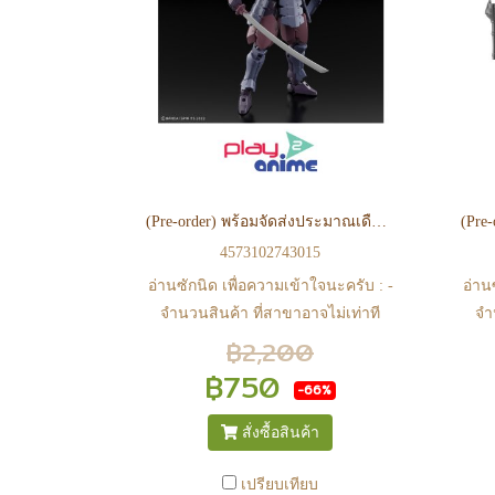
ต้องโอนกลับส่วนกลางเพื่อจัดส่ง) -
ต้อ
หากท่านทำรายการสั่งซื้อสำเร็จ
ห
รบกวนรอ email จากทางร้าน เพื่อ
รบ
ยืนยันการมีสินค้า ก่อนการโอนเงิน
ยืน
ครับ
(Pre-order) พร้อมจัดส่งประมาณเดือน 09 ปี 2026 30MF METEORIC IRONSAMURAI
4573102743015
อ่านซักนิด เพื่อความเข้าใจนะครับ : -
อ่าน
จำนวนสินค้า ที่สาขาอาจไม่เท่าที
จำ
หน้า web ในบางเวลา เนื่องจากสินค้า
หน้า
฿2,200
มีการเคลือนไหวตลอดเวลา หาก
ม
฿750
-66%
สนใจซื้อที่สาขา สามารถ ตรวจสอบ
สนใ
ได้ที่ 0815502600 หรือ
สั่งซื้อสินค้า
https://www.facebook.com/play2anime
http
หรือ Line Official Account
เปรียบเทียบ