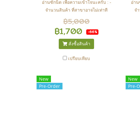
อ่านซักนิด เพื่อความเข้าใจนะครับ : -
อ่าน
จำนวนสินค้า ที่สาขาอาจไม่เท่าที
จำ
หน้า web ในบางเวลา เนื่องจากสินค้า
หน้า
฿5,000
มีการเคลือนไหวตลอดเวลา หาก
ม
฿1,700
-66%
สนใจซื้อที่สาขา สามารถ ตรวจสอบ
สนใ
ได้ที่ 0815502600 หรือ
สั่งซื้อสินค้า
https://www.facebook.com/play2anime
http
หรือ Line Official Account
เปรียบเทียบ
@Play2Anime - หากท่านชำระเงิน
@P
และแจ้งชำระเงินก่อน 22.00 น.
แ
New
New
สินค้าจะถูกจัดส่งในวันรุ่งขึ้น (ยกเว้น
สินค
Pre-Order
Pre-O
วันเสาร์ วันอาทิตย์ และวันหยุดนักขัต
วันเ
ฤกษ์ หรือ ในกรณีสินค้าอยู่ที่สาขา
ฤกษ
ต้องโอนกลับส่วนกลางเพื่อจัดส่ง) -
ต้อ
หากท่านทำรายการสั่งซื้อสำเร็จ
ห
รบกวนรอ email จากทางร้าน เพื่อ
รบ
ยืนยันการมีสินค้า ก่อนการโอนเงิน
ยืน
ครับ