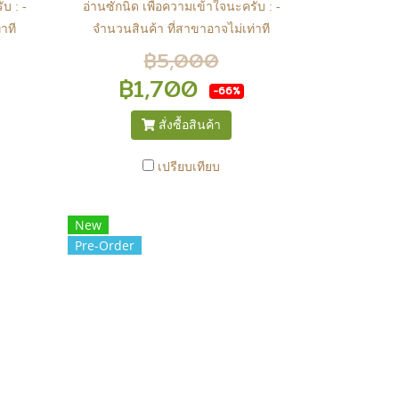
บ : -
อ่านซักนิด เพื่อความเข้าใจนะครับ : -
าที
จำนวนสินค้า ที่สาขาอาจไม่เท่าที
ินค้า
หน้า web ในบางเวลา เนื่องจากสินค้า
฿5,000
าก
มีการเคลือนไหวตลอดเวลา หาก
฿1,700
-66%
จสอบ
สนใจซื้อที่สาขา สามารถ ตรวจสอบ
ได้ที่ 0815502600 หรือ
สั่งซื้อสินค้า
anime
https://www.facebook.com/play2anime
หรือ Line Official Account
เปรียบเทียบ
งิน
@Play2Anime - หากท่านชำระเงิน
น.
และแจ้งชำระเงินก่อน 22.00 น.
New
กเว้น
สินค้าจะถูกจัดส่งในวันรุ่งขึ้น (ยกเว้น
Pre-Order
ักขัต
วันเสาร์ วันอาทิตย์ และวันหยุดนักขัต
สาขา
ฤกษ์ หรือ ในกรณีสินค้าอยู่ที่สาขา
ง) -
ต้องโอนกลับส่วนกลางเพื่อจัดส่ง) -
็จ
หากท่านทำรายการสั่งซื้อสำเร็จ
ื่อ
รบกวนรอ email จากทางร้าน เพื่อ
เงิน
ยืนยันการมีสินค้า ก่อนการโอนเงิน
ครับ