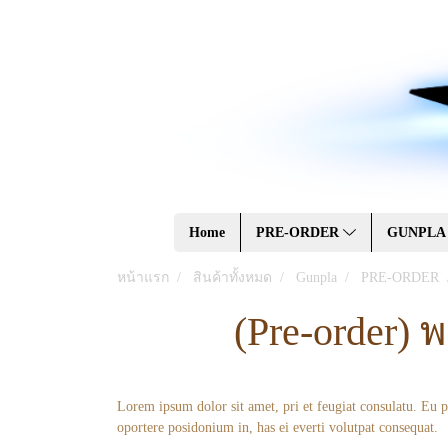
Home
PRE-ORDER
GUNPL
หน้าแรก
สินค้าทั้งหมด
Gunpla
PRE-ORDER
(Pre-order) 
Lorem ipsum dolor sit amet, pri et feugiat consulatu. Eu 
oportere posidonium in, has ei everti volutpat consequat.