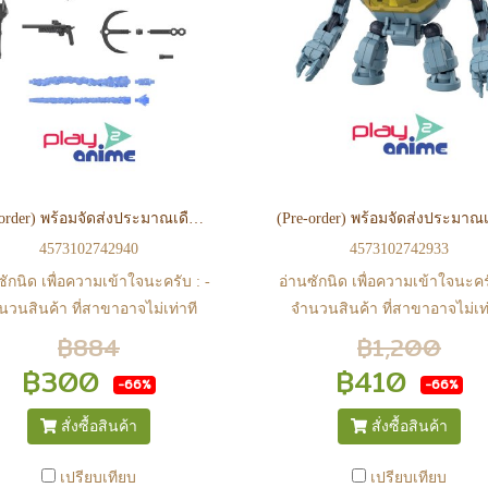
งโอนกลับส่วนกลางเพื่อจัดส่ง) -
ต้องโอนกลับส่วนกลางเพื่อจัดส่
ากท่านทำรายการสั่งซื้อสำเร็จ
หากท่านทำรายการสั่งซื้อสำเร
กวนรอ email จากทางร้าน เพื่อ
รบกวนรอ email จากทางร้าน เพ
ยันการมีสินค้า ก่อนการโอนเงิน
ยืนยันการมีสินค้า ก่อนการโอน
ครับ
ครับ
(Pre-order) พร้อมจัดส่งประมาณเดือน 09 ปี 2026 CUSTOMIZE WEAPONS （PIRATE WEAPON）
4573102742940
4573102742933
ซักนิด เพื่อความเข้าใจนะครับ : -
อ่านซักนิด เพื่อความเข้าใจนะครั
นวนสินค้า ที่สาขาอาจไม่เท่าที
จำนวนสินค้า ที่สาขาอาจไม่เท่
 web ในบางเวลา เนื่องจากสินค้า
หน้า web ในบางเวลา เนื่องจากส
฿884
฿1,200
ีการเคลือนไหวตลอดเวลา หาก
มีการเคลือนไหวตลอดเวลา ห
฿300
฿410
-66%
-66%
จซื้อที่สาขา สามารถ ตรวจสอบ
สนใจซื้อที่สาขา สามารถ ตรว
ได้ที่ 0815502600 หรือ
ได้ที่ 0815502600 หรือ
สั่งซื้อสินค้า
สั่งซื้อสินค้า
s://www.facebook.com/play2anime
https://www.facebook.com/play2
หรือ Line Official Account
หรือ Line Official Account
เปรียบเทียบ
เปรียบเทียบ