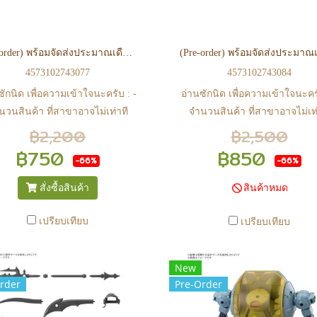
(Pre-order) พร้อมจัดส่งประมาณเดือน 09 ปี 2026 30MS OPTION BODY PARTS SIGMA SISTERS PARADOX 2 ［COLOR C］
4573102743077
4573102743084
ซักนิด เพื่อความเข้าใจนะครับ : -
อ่านซักนิด เพื่อความเข้าใจนะครั
นวนสินค้า ที่สาขาอาจไม่เท่าที
จำนวนสินค้า ที่สาขาอาจไม่เท่
 web ในบางเวลา เนื่องจากสินค้า
หน้า web ในบางเวลา เนื่องจากส
฿2,200
฿2,500
ีการเคลือนไหวตลอดเวลา หาก
มีการเคลือนไหวตลอดเวลา ห
฿750
฿850
-66%
-66%
จซื้อที่สาขา สามารถ ตรวจสอบ
สนใจซื้อที่สาขา สามารถ ตรว
ได้ที่ 0815502600 หรือ
ได้ที่ 0815502600 หรือ
สั่งซื้อสินค้า
สินค้าหมด
s://www.facebook.com/play2anime
https://www.facebook.com/play2
หรือ Line Official Account
หรือ Line Official Account
เปรียบเทียบ
เปรียบเทียบ
lay2Anime - หากท่านชำระเงิน
@Play2Anime - หากท่านชำระเ
ละแจ้งชำระเงินก่อน 22.00 น.
และแจ้งชำระเงินก่อน 22.00 
New
้าจะถูกจัดส่งในวันรุ่งขึ้น (ยกเว้น
สินค้าจะถูกจัดส่งในวันรุ่งขึ้น (ย
rder
Pre-Order
สาร์ วันอาทิตย์ และวันหยุดนักขัต
วันเสาร์ วันอาทิตย์ และวันหยุดน
์ หรือ ในกรณีสินค้าอยู่ที่สาขา
ฤกษ์ หรือ ในกรณีสินค้าอยู่ที่