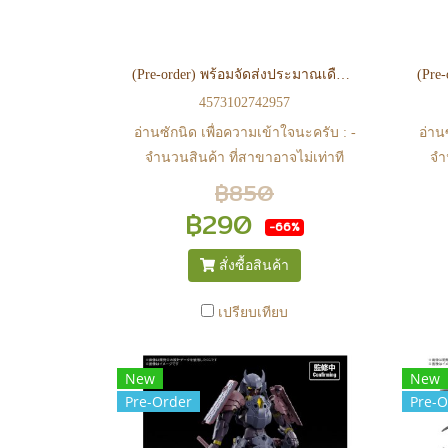
(Pre-order) พร้อมจัดส่งประมาณเดือน 09 ปี 2026 Pokémon PLAMO COLLECTION QUICK!! 29 Chimchar
4573102742957
อ่านซักนิด เพื่อความเข้าใจนะครับ : -
อ่าน
จำนวนสินค้า ที่สาขาอาจไม่เท่าที
จำ
หน้า web ในบางเวลา เนื่องจากสินค้า
หน้า
฿850
มีการเคลือนไหวตลอดเวลา หาก
ม
฿290
-66%
สนใจซื้อที่สาขา สามารถ ตรวจสอบ
สนใ
ได้ที่ 0815502600 หรือ
สั่งซื้อสินค้า
https://www.facebook.com/play2anime
http
หรือ Line Official Account
เปรียบเทียบ
@Play2Anime - หากท่านชำระเงิน
@P
และแจ้งชำระเงินก่อน 22.00 น.
แ
New
New
สินค้าจะถูกจัดส่งในวันรุ่งขึ้น (ยกเว้น
สินค
Pre-Order
Pre-O
วันเสาร์ วันอาทิตย์ และวันหยุดนักขัต
วันเ
ฤกษ์ หรือ ในกรณีสินค้าอยู่ที่สาขา
ฤกษ