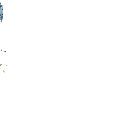
ง) -
ต้องโอนกลับส่วนกลางเพื่อจัดส่ง) -
็จ
หากท่านทำรายการสั่งซื้อสำเร็จ
ื่อ
รบกวนรอ email จากทางร้าน เพื่อ
เงิน
ยืนยันการมีสินค้า ก่อนการโอนเงิน
ครับ
(Pre-order) พร้อมจัดส่งประมาณเดือน 09 ปี 2026 30MM 1/144 Extended Armament Vehicle （MARINE EXPLORATION MECHA Ver.）
บ : -
าที
ินค้า
าก
จสอบ
anime