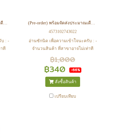
(Pre-order) พร้อมจัดส่งประมาณเดือน 09 ปี 2026 30MS SIS-E00 MYASTI ［COLOR C］
(Pre-order) พร้อมจัดส่งประมาณเดือน 09 ปี 2026 30MF CLASS UP ARMOR METEORIC IRONSHOGUN
4573102743022
บ : -
อ่านซักนิด เพื่อความเข้าใจนะครับ : -
าที
จำนวนสินค้า ที่สาขาอาจไม่เท่าที
ินค้า
หน้า web ในบางเวลา เนื่องจากสินค้า
฿1,000
าก
มีการเคลือนไหวตลอดเวลา หาก
฿340
-66%
จสอบ
สนใจซื้อที่สาขา สามารถ ตรวจสอบ
ได้ที่ 0815502600 หรือ
สั่งซื้อสินค้า
anime
https://www.facebook.com/play2anime
หรือ Line Official Account
เปรียบเทียบ
งิน
@Play2Anime - หากท่านชำระเงิน
น.
และแจ้งชำระเงินก่อน 22.00 น.
กเว้น
สินค้าจะถูกจัดส่งในวันรุ่งขึ้น (ยกเว้น
ักขัต
วันเสาร์ วันอาทิตย์ และวันหยุดนักขัต
สาขา
ฤกษ์ หรือ ในกรณีสินค้าอยู่ที่สาขา