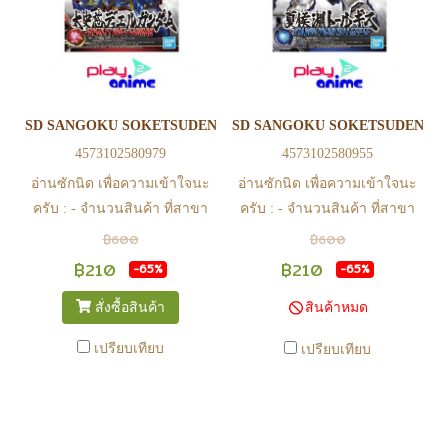
วันหยุดนักขัตฤกษ์ หรือ ในกรณี
วันหยุดนักขัตฤกษ์ หรือ ในกรณี
สินค้าอยู่ที่สาขา ต้องโอนกลับ
สินค้าอยู่ที่สาขา ต้องโอนกลับ
ส่วนกลางเพื่อจัดส่ง) - หากท่าน
ส่วนกลางเพื่อจัดส่ง) - หากท่าน
ทำรายการสั่งซื้อสำเร็จ รบกวน
ทำรายการสั่งซื้อสำเร็จ รบกวน
รอ email จากทางร้าน เพื่อยืนยัน
รอ email จากทางร้าน เพื่อยืนยัน
SD SANGOKU SOKETSUDEN TAISHI CI DUEL GUNDAM
SD SANGOKU SOKETSUDEN XI
การมีสินค้า ก่อนการโอนเงิน
การมีสินค้า ก่อนการโอนเงิน
4573102580979
4573102580955
ครับ
ครับ
อ่านซักนิด เพื่อความเข้าใจนะ
อ่านซักนิด เพื่อความเข้าใจนะ
ครับ : - จำนวนสินค้า ที่สาขา
ครับ : - จำนวนสินค้า ที่สาขา
อาจไม่เท่าทีหน้า web ในบาง
อาจไม่เท่าทีหน้า web ในบาง
฿600
฿600
เวลา เนื่องจากสินค้ามีการเคลือ
เวลา เนื่องจากสินค้ามีการเคลือ
฿210
฿210
-65%
-65%
นไหวตลอดเวลา หากสนใจซื้อที่
นไหวตลอดเวลา หากสนใจซื้อที่
สั่งซื้อสินค้า
สินค้าหมด
สาขา สามารถ ตรวจสอบ ได้ที่
สาขา สามารถ ตรวจสอบ ได้ที่
0815502600 หรือ
0815502600 หรือ
เปรียบเทียบ
เปรียบเทียบ
https://www.facebook.com/play2anime
https://www.facebook.com/play2anim
หรือ Line Official Account
หรือ Line Official Account
@Play2Anime - หากท่านชำระ
@Play2Anime - หากท่านชำระ
เงินและแจ้งชำระเงินก่อน 22.00
เงินและแจ้งชำระเงินก่อน 22.00