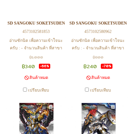
ส่วนกลางเพื่อจัดส่ง) - หากท่าน
ส่วนกลางเพื่อจัดส่ง) - หากท่าน
ทำรายการสั่งซื้อสำเร็จ รบกวน
ทำรายการสั่งซื้อสำเร็จ รบกวน
รอ email จากทางร้าน เพื่อยืนยัน
รอ email จากทางร้าน เพื่อยืนยัน
SD SANGOKU SOKETSUDEN ZHUGE LIANG FREEDOM GUND
SD SANGOKU SOKETSUDEN SU
การมีสินค้า ก่อนการโอนเงิน
การมีสินค้า ก่อนการโอนเงิน
4573102581853
4573102580962
ครับ
ครับ
อ่านซักนิด เพื่อความเข้าใจนะ
อ่านซักนิด เพื่อความเข้าใจนะ
ครับ : - จำนวนสินค้า ที่สาขา
ครับ : - จำนวนสินค้า ที่สาขา
อาจไม่เท่าทีหน้า web ในบาง
อาจไม่เท่าทีหน้า web ในบาง
฿1,000
฿800
เวลา เนื่องจากสินค้ามีการเคลือ
เวลา เนื่องจากสินค้ามีการเคลือ
฿340
฿240
-66%
-70%
นไหวตลอดเวลา หากสนใจซื้อที่
นไหวตลอดเวลา หากสนใจซื้อที่
สินค้าหมด
สินค้าหมด
สาขา สามารถ ตรวจสอบ ได้ที่
สาขา สามารถ ตรวจสอบ ได้ที่
0815502600 หรือ
0815502600 หรือ
เปรียบเทียบ
เปรียบเทียบ
https://www.facebook.com/play2anime
https://www.facebook.com/play2anim
หรือ Line Official Account
หรือ Line Official Account
@Play2Anime - หากท่านชำระ
@Play2Anime - หากท่านชำระ
เงินและแจ้งชำระเงินก่อน 22.00
เงินและแจ้งชำระเงินก่อน 22.00
น. สินค้าจะถูกจัดส่งในวันรุ่งขึ้น
น. สินค้าจะถูกจัดส่งในวันรุ่งขึ้น
(ยกเว้นวันเสาร์ วันอาทิตย์ และ
(ยกเว้นวันเสาร์ วันอาทิตย์ และ